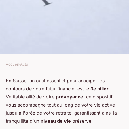
Accueil
›
Actu
ACTU
Choisissez le bon 3e pilier
En Suisse, un outil essentiel pour anticiper les
contours de votre futur financier est le
3e pilier
.
pour acquérir sa prévoyance
Véritable allié de votre
prévoyance
, ce dispositif
en Suisse.
vous accompagne tout au long de votre vie active
jusqu'à l'orée de votre retraite, garantissant ainsi la
Pauline
•
21 décembre 2023
•
2 min de lecture
tranquillité d'un
niveau de vie
préservé.