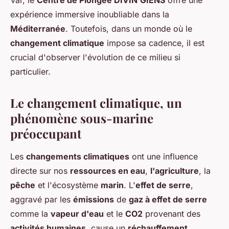
Var, le
Centre de Plongée DIVIN'GIENS
offre une
expérience immersive inoubliable dans la
Méditerranée
. Toutefois, dans un monde où le
changement climatique
impose sa cadence, il est
crucial d'observer l'évolution de ce milieu si
particulier.
Le changement climatique, un
phénomène sous-marine
préoccupant
Les
changements climatiques
ont une influence
directe sur nos
ressources en eau
,
l'agriculture
, la
pêche
et l'écosystème
marin
. L'
effet de serre
,
aggravé par les
émissions
de
gaz à effet de serre
comme la
vapeur d'eau
et le
CO2
provenant des
activités humaines
, cause un
réchauffement