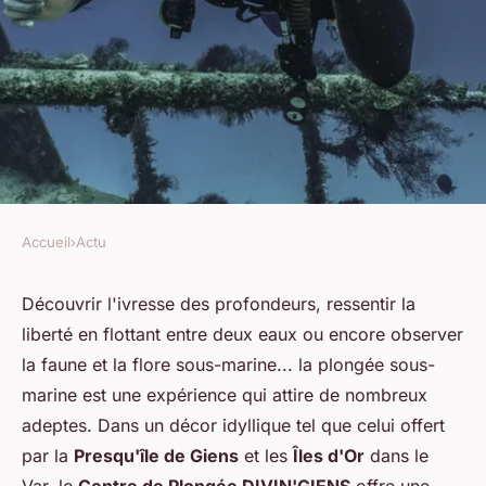
Accueil
›
Actu
ACTU
Apprendre la plongée sous-
Découvrir l'ivresse des profondeurs, ressentir la
liberté en flottant entre deux eaux ou encore observer
marine dans le Var : Prenez
la faune et la flore sous-marine... la plongée sous-
notes des changements
marine est une expérience qui attire de nombreux
climatiques ?
adeptes. Dans un décor idyllique tel que celui offert
par la
Presqu'île de Giens
et les
Îles d'Or
dans le
Pauline
•
2 novembre 2024
•
2 min de lecture