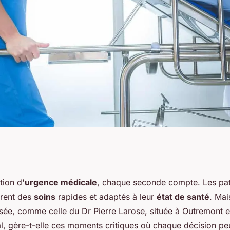
 gère-t-elle les
tion d'
urgence médicale
, chaque seconde compte. Les pati
èrent des
soins
rapides et adaptés à leur
état de santé
. Ma
pour les patients?
isée, comme celle du Dr Pierre Larose, située à Outremont 
, gère-t-elle ces moments critiques où chaque décision peut