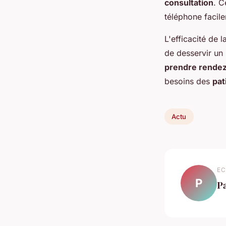
consultation
. C
téléphone facile
L'efficacité de 
de desservir un
prendre rende
besoins des
pat
Actu
EC
P
P