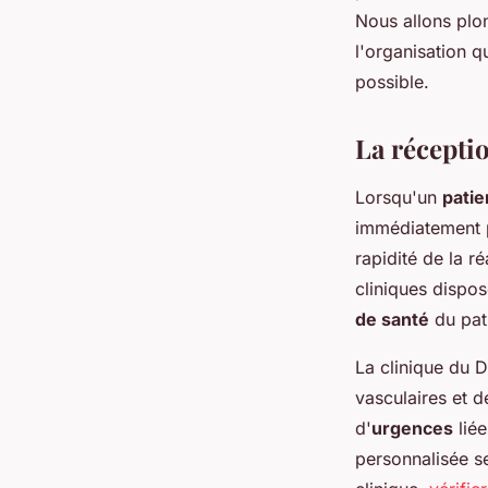
Nous allons plo
Pauline
•
19 janvier 2024
•
2 min de lecture
l'organisation q
possible.
La réceptio
Lorsqu'un
patie
immédiatement 
rapidité de la r
cliniques dispos
de santé
du pati
La clinique du 
vasculaires et d
d'
urgences
liée
personnalisée se