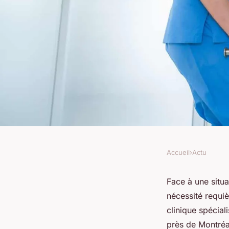
Accueil
›
Actu
ACTU
Comment la clinique
Face à une situa
nécessité requi
urgences médicales 
clinique spécial
près de Montréal