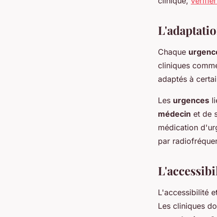
clinique,
vérifier
L'adaptatio
Chaque
urgenc
cliniques comme
adaptés à certai
Les
urgences
li
médecin
et de 
médication d'ur
par radiofréque
L'accessibil
L'accessibilité 
Les cliniques d