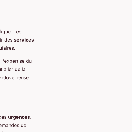
fique. Les
rir des
services
laires.
 l'expertise du
 aller de la
 endoveineuse
 des
urgences
.
 demandes de