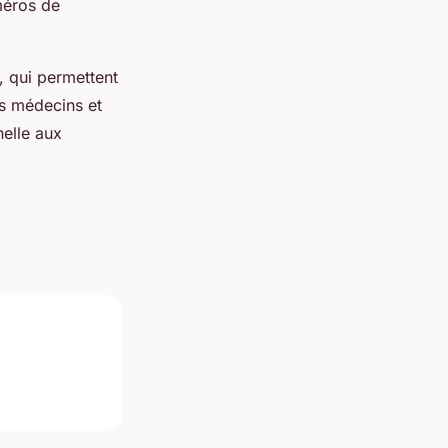
méros de
, qui permettent
es médecins et
nelle aux