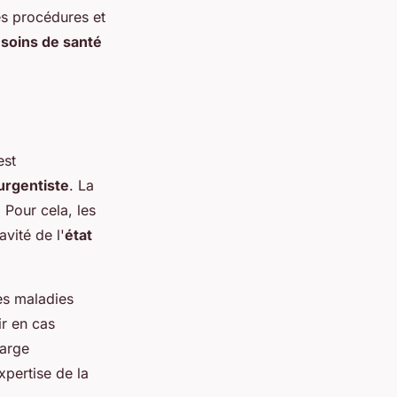
es procédures et
s
soins de santé
est
urgentiste
. La
 Pour cela, les
vité de l'
état
es maladies
ir en cas
harge
xpertise de la