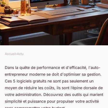
Accueil
›
Actu
ACTU
Top 5 logiciels gratuits pour
Dans la quête de performance et d'efficacité, l'auto-
entrepreneur moderne se doit d'optimiser sa gestion.
auto-entrepreneur
Ces 5 logiciels gratuits ne sont pas seulement un
moyen de réduire les coûts, ils sont l’épine dorsale de
Pauline
•
29 avril 2024
•
2 min de lecture
votre administration. Découvrez des outils qui marient
simplicité et puissance pour propulser votre activité