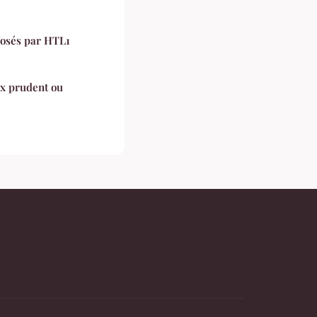
posés par HTL1
x prudent ou