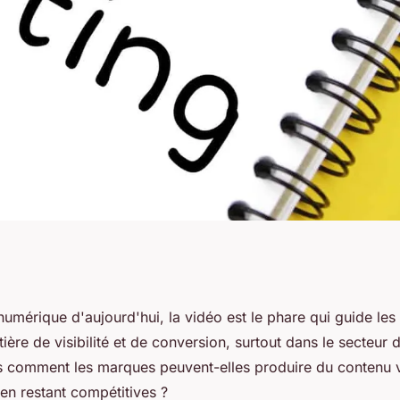
ntages de
mérique d'aujourd'hui, la vidéo est le phare qui guide les 
ière de visibilité et de conversion, surtout dans le secteur d
 pour créer des
comment les marques peuvent-elles produire du contenu v
 en restant compétitives ?