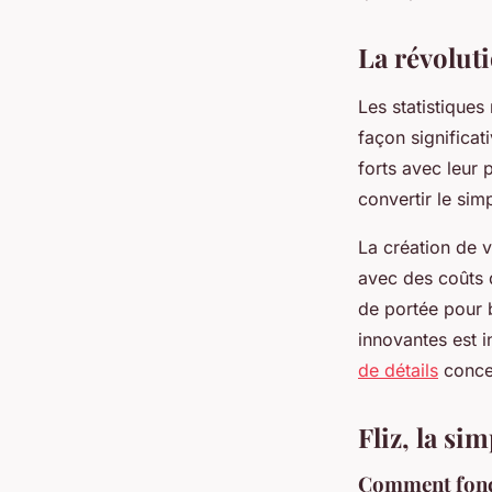
vidéos marketing de
La révolut
Pauline
•
3 janvier 2024
•
2 min de lecture
Les statistiques
façon significat
forts avec leur 
convertir le sim
La création de v
avec des coûts 
de portée pour 
innovantes est 
de détails
concer
Fliz, la sim
Comment fonct