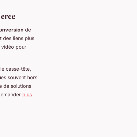
merce
conversion
de
t des liens plus
u vidéo pour
le casse-tête,
ues souvent hors
e de solutions
e demander
plus