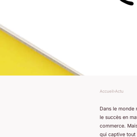
Accueil
›
Actu
ACTU
Quelles sont les ava
Dans le monde nu
le succès en mat
l'utilisation de l'IA
commerce. Mais 
qui captive tout