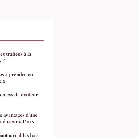
s traitées à la
s ?
res à prendre en
oix
 en cas de douleur
s avantages d'une
nétiseur à Paris
ncontournables lors