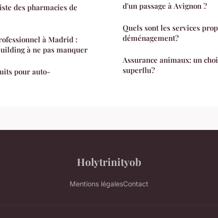
d'un passage à Avignon ?
liste des pharmacies de
Quels sont les services pro
déménagement?
ofessionnel à Madrid :
building à ne pas manquer
Assurance animaux: un choi
superflu?
tuits pour auto-
Holytrinityob
Mentions légales
Contact