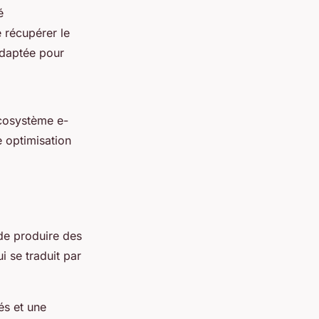
é
e récupérer le
adaptée pour
écosystème e-
e optimisation
 de produire des
 se traduit par
és et une