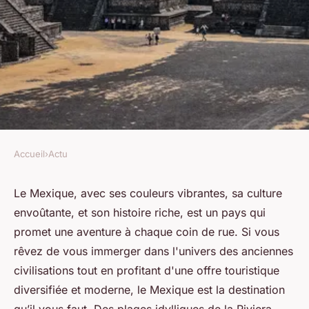
Accueil
›
Actu
ACTU
Le tourisme au Mexique :
Le Mexique, avec ses couleurs vibrantes, sa culture
envoûtante, et son histoire riche, est un pays qui
Entrez dans l'univers magique
promet une aventure à chaque coin de rue. Si vous
des sites mayas
rêvez de vous immerger dans l'univers des anciennes
civilisations tout en profitant d'une offre touristique
Pauline
•
16 juin 2024
•
2 min de lecture
diversifiée et moderne, le Mexique est la destination