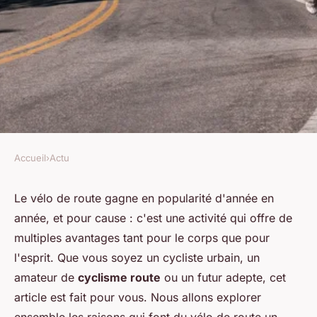
Accueil
›
Actu
ACTU
Les raisons de pratiquer le
Le vélo de route gagne en popularité d'année en
année, et pour cause : c'est une activité qui offre de
vélo de route
multiples avantages tant pour le corps que pour
l'esprit. Que vous soyez un cycliste urbain, un
Pauline
•
9 février 2024
•
2 min de lecture
amateur de
cyclisme route
ou un futur adepte, cet
article est fait pour vous. Nous allons explorer