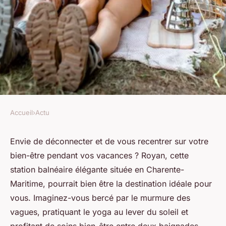
Accueil
›
Actu
ACTU
Quels sont les campings de
Envie de déconnecter et de vous recentrer sur votre
bien-être pendant vos vacances ? Royan, cette
Royan qui proposent des
station balnéaire élégante située en Charente-
activités de yoga et de bien-
Maritime, pourrait bien être la destination idéale pour
être ?
vous. Imaginez-vous bercé par le murmure des
vagues, pratiquant le yoga au lever du soleil et
Pauline
•
19 janvier 2024
•
2 min de lecture