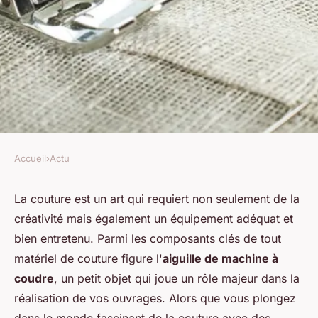
Accueil
›
Actu
ACTU
Remplacer l'aiguille d'une
La couture est un art qui requiert non seulement de la
créativité mais également un équipement adéquat et
machine à coudre : voici
bien entretenu. Parmi les composants clés de tout
comment faire
matériel de couture figure l'
aiguille de machine à
coudre
, un petit objet qui joue un rôle majeur dans la
Pauline
•
12 janvier 2024
•
2 min de lecture
réalisation de vos ouvrages. Alors que vous plongez