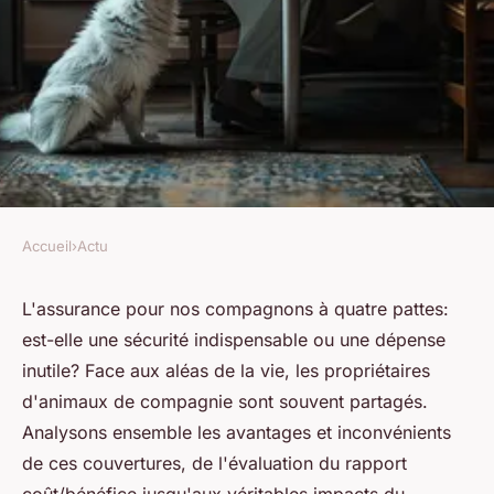
Accueil
›
Actu
ACTU
Assurance animaux: un choix
L'assurance pour nos compagnons à quatre pattes:
est-elle une sécurité indispensable ou une dépense
prudent ou superflu?
inutile? Face aux aléas de la vie, les propriétaires
d'animaux de compagnie sont souvent partagés.
Pauline
•
22 avril 2024
•
2 min de lecture
Analysons ensemble les avantages et inconvénients
de ces couvertures, de l'évaluation du rapport