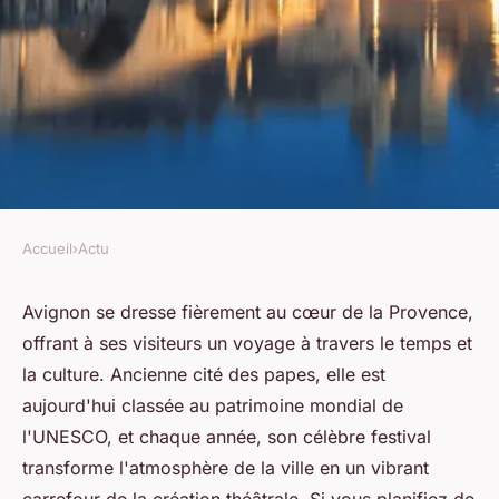
Accueil
›
Actu
ACTU
Quelles sont les activités
Avignon se dresse fièrement au cœur de la Provence,
offrant à ses visiteurs un voyage à travers le temps et
incontournables lors d'un
la culture. Ancienne cité des papes, elle est
passage à Avignon ?
aujourd'hui classée au patrimoine mondial de
l'UNESCO, et chaque année, son célèbre festival
Pauline
•
9 janvier 2024
•
2 min de lecture
transforme l'atmosphère de la ville en un vibrant