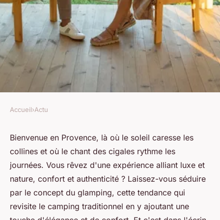
Accueil
›
Actu
ACTU
Peut-on faire du glamping au
Bienvenue en Provence, là où le soleil caresse les
collines et où le chant des cigales rythme les
camping Epi Bleu ?
journées. Vous rêvez d'une expérience alliant luxe et
nature, confort et authenticité ? Laissez-vous séduire
Pauline
•
11 mars 2024
•
2 min de lecture
par le concept du glamping, cette tendance qui
revisite le camping traditionnel en y ajoutant une