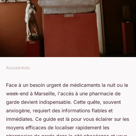
Accueil
›
Actu
ACTU
Tout savoir sur la liste des
Face à un besoin urgent de médicaments la nuit ou le
week-end à Marseille, l'accès à une pharmacie de
pharmacies de garde à
garde devient indispensable. Cette quête, souvent
marseille
anxiogène, requiert des informations fiables et
immédiates. Ce guide est là pour vous éclairer sur les
Pauline
•
11 avril 2024
•
2 min de lecture
moyens efficaces de localiser rapidement les